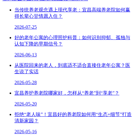
当传统养老观念遇上现代享老：宜昌高端养老院如何赢
得长辈心甘情愿入住？
2026-07-25
好的老年公寓的心理照护科普：如何识别抑郁、孤独与
认知下降的早期信号？
2026-06-13
从医院回来的老人，到底适不适合直接住老年公寓？医
生说了实话
2026-05-28
宜昌养护养老院哪家好，怎样从“养老”到“享老”？
2026-05-20
拒绝“老人味”！宜昌好的养老院如何用“生态+细节”打造
清新家园？
2026-05-16